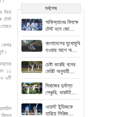
ছি।"
সর্বশেষ
য দিয়ে
 টেস্ট
পাকিস্তানের বিপক্ষে
 গেছেন
টেস্ট দলে জো
রুটদের নতুন অধ্যায়
৩ নম্বরে জর্ডান কক্স
বাংলাদেশের মুখোমুখি
 খেলার
হওয়ার আগে অজি
ন্টে।
পেসারের নতুন
কৌশল
ভারতের
চেষ্টা করেছি বলের
লেন ১১
মেরিট অনুযায়ী
 ও ৯টি
খেলার- মিরাজ
মিরাজের দুর্দান্ত
সেঞ্চুরি, ডারউইনে
প্রথম দিনে ২৬৩
রানে গুটিয়ে গেল
ওয়েস্ট ইন্ডিজকে
্যারিল
বাংলাদেশ
হারিয়ে সিরিজ
 মিচেল