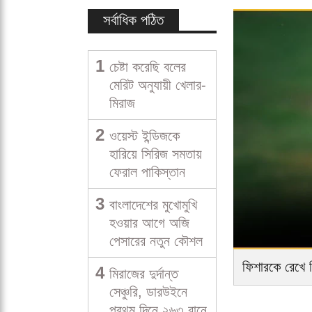
সর্বাধিক পঠিত
1
চেষ্টা করেছি বলের
মেরিট অনুযায়ী খেলার-
মিরাজ
2
ওয়েস্ট ইন্ডিজকে
হারিয়ে সিরিজ সমতায়
ফেরাল পাকিস্তান
3
বাংলাদেশের মুখোমুখি
হওয়ার আগে অজি
পেসারের নতুন কৌশল
ফিশারকে রেখে জ
4
মিরাজের দুর্দান্ত
সেঞ্চুরি, ডারউইনে
প্রথম দিনে ২৬৩ রানে