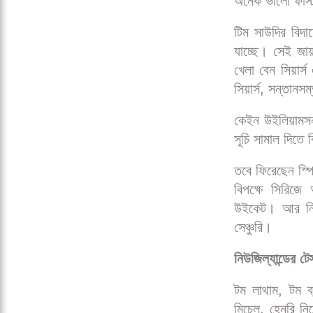
অনেক ভালো ফাস্ট
টিম সাউদির বিদা
যাচ্ছে। সেই জায়
খেলা বেন সিয়ার
সিয়ার্স, সন্তানস
কেইন উইলিয়ামসন
সূচি সামাল দিতে বি
তবে ফিরেছেন স্প
বিপক্ষে সিরিজে
উইকেট। আর নিক
সেঞ্চুরি।
নিউজিল্যান্ডের টে
টম লাথাম, টম ব্
মিচেল, হেনরি নি