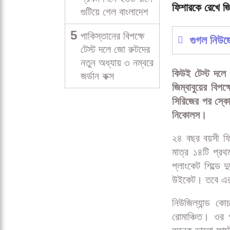
ফিশারকে রেখে জি
গুটিয়ে গেল বাংলাদেশ
5
পাকিস্তানের বিপক্ষে
গুগল নিউ
টেস্ট দলে জো রুটদের
নতুন অধ্যায় ৩ নম্বরে
কিউই টেস্ট দলে
জর্ডান কক্স
জিম্বাবুয়ের বিপক
সিরিজের পর স্ক
নিকোলস।
২৪ বছর বয়সী ফি
মাত্র ১৪টি প্র
প্লাংকেট শিল্ডে
উইকেট। তবে এর
নিউজিল্যান্ড ক
রোমাঞ্চিত। ওর 