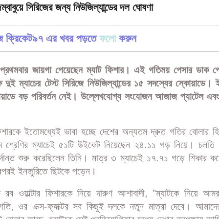
ম্বাবুয়ে সিরিজের জন্য নিউজিল্যান্ডের দল ঘোষণা
জে ক্রিকেট৯৭ এর খবর পড়তে
ফলো
করুন
 প্রথমবার জায়গা পেয়েছেন ম্যাট ফিশার। এই গতিময় পেসার ডাক প
্ষে দুই ম্যাচের টেস্ট সিরিজে নিউজিল্যান্ডের ১৫ সদস্যের স্কোয়াডে। ইং
োয়াডে বড় পরিবর্তন নেই। উল্লেখযোগ্য সংযোজন আজাজ প্যাটেল এবং
শারকে ইতোমধ্যেই ভাবা হচ্ছে দেশের অন্যতম দ্রুত গতির বোলার হ
থম শ্রেণির ম্যাচেই ৫১টি উইকেট নিয়েছেন ২৪.১১ গড় নিয়ে। চলতি 
 দুর্দান্ত শুরু করেছিলেন তিনি। মাত্র ৩ ম্যাচেই ১৭.৭১ গড়ে শিকার 
পরই ইনজুরিতে ছিটকে পড়েন।
োচ রব ওয়াল্টার ফিশারকে নিয়ে দারুণ আশাবাদী, "ম্যাটকে নিয়ে আমর
গতি, ওর এক্স-ফ্যাক্টর সব কিছুই দলকে নতুন মাত্রা দেবে। আমাদে