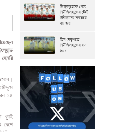
জিম্বাবুয়েকে পেয়ে
নিউজিল্যান্ডের টেস্ট
ইতিহাসের সবচেয়ে
বড় জয়
তিন দেড়শতে
েয়েছেন
নিউজিল্যান্ডের রান
ল্যান্ড
৬০১
 হেনরি
িসেবে।
মৌসুমে
করেন ১৪
া খুবই
র দেশে