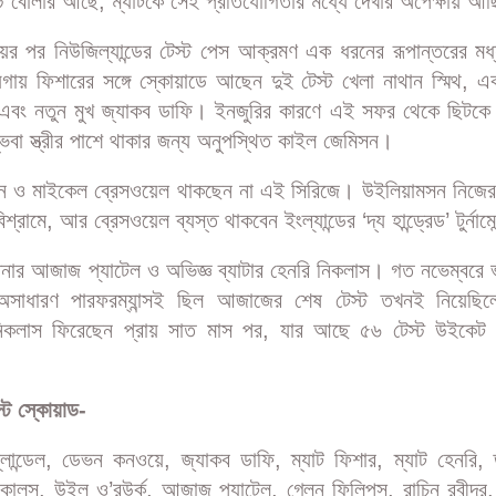
 বোলার আছে, ম্যাটকে সেই প্রতিযোগিতার মধ্যে দেখার অপেক্ষায় আ
য়ের পর নিউজিল্যান্ডের টেস্ট পেস আক্রমণ এক ধরনের রূপান্তরের মধ্
গায় ফিশারের সঙ্গে স্কোয়াডে আছেন দুই টেস্ট খেলা নাথান স্মিথ, এক
্স এবং নতুন মুখ জ্যাকব ডাফি। ইনজুরির কারণে এই সফর থেকে ছিটকে
ম্ভবা স্ত্রীর পাশে থাকার জন্য অনুপস্থিত কাইল জেমিসন।
 ও মাইকেল ব্রেসওয়েল থাকছেন না এই সিরিজে। উইলিয়ামসন নিজের
শ্রামে, আর ব্রেসওয়েল ব্যস্ত থাকবেন ইংল্যান্ডের ‘দ্য হান্ড্রেড’ টুর্নামে
িনার আজাজ প্যাটেল ও অভিজ্ঞ ব্যাটার হেনরি নিকলাস। গত নভেম্বরে 
 অসাধারণ পারফরম্যান্সই ছিল আজাজের শেষ টেস্ট তখনই নিয়েছি
লাস ফিরেছেন প্রায় সাত মাস পর, যার আছে ৫৬ টেস্ট উইকেট
স্ট স্কোয়াড-
লান্ডেল, ডেভন কনওয়ে, জ্যাকব ডাফি, ম্যাট ফিশার, ম্যাট হেনরি, ড
কোলস, উইল ও’রউর্ক, আজাজ প্যাটেল, গ্লেন ফিলিপস, রাচিন রবীন্দ্র,