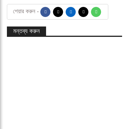
কাছ থেকে অনাপত্তিপত্র (এনওসি) পেতে তাকে ক্যালফ ইনজুরির
ফিটনেস পরীক্ষা উতরাতে হয়। কেকেআরের প্রথম চার ম্যাচের পর
অনুমতি মিললেও একাদশে সুযোগ পাননি তিনি। অবশেষে গুজরাটের
বিপক্ষে মৌসুমের দ্বাদশ ম্যাচে সুযোগ পেলেও, সেটিও শেষ হলো
হতাশায়।
আইপিএল
মাথিশা পাথিরানা
শেয়ার করুন -
মন্তব্য করুন