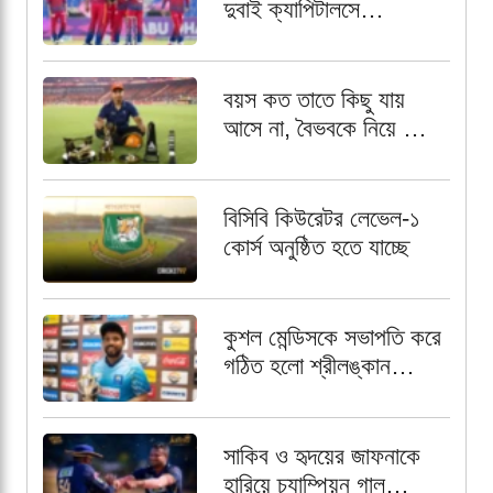
দুবাই ক্যাপিটালসে
মুস্তাফিজুর রহমান
বয়স কত তাতে কিছু যায়
আসে না, বৈভবকে নিয়ে ব্রেট
লির বড় বার্তা
বিসিবি কিউরেটর লেভেল-১
কোর্স অনুষ্ঠিত হতে যাচ্ছে
কুশল মেন্ডিসকে সভাপতি করে
গঠিত হলো শ্রীলঙ্কান
প্রফেশনাল ক্রিকেটার্স
অ্যাসোসিয়েশন
সাকিব ও হৃদয়ের জাফনাকে
হারিয়ে চ্যাম্পিয়ন গাল