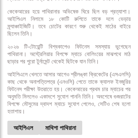
নিজের প্রথম ওভারে ৭ রান দেন এই স্লিংগার পেসার। তবে দ্বিতীয়
ওভারের প্রথম বল করার পরই হ্যামস্ট্রিংয়ে অস্বস্তি অনুভব করেন
তিনি। মাঠেই শুয়ে পড়েন এবং দ্রুত চিকিৎসকের সহায়তা নিতে
হয়।
ফিজিওর চিকিৎসার পর আরেকটি বল করার চেষ্টা করলেও পুরো
গতিতে বল করতে পারেননি পাথিরানা। পরে অধিনায়ক অজিঙ্কা
রাহানের সঙ্গে কথা বলে মাঠ ছাড়েন তিনি। শেষ পর্যন্ত নিজের
দ্বিতীয় ওভারে মাত্র দুই বল করেই থেমে যায় তার অভিষেক।
কেকেআরের হয়ে পাথিরানার অভিষেক ঘিরে ছিল বড় প্রত্যাশা।
আইপিএল নিলামে ১৮ কোটি রুপিতে তাকে দলে ভেড়ায়
ফ্র্যাঞ্চাইজিটি। তবে চোটের কারণে শুরু থেকেই মাঠের বাইরে
ছিলেন তিনি।
২০২৬ টি-টোয়েন্টি বিশ্বকাপেও ফিটনেস সমস্যায় ভুগেছেন
পাথিরানা। অস্ট্রেলিয়ার বিপক্ষে ম্যাচে বোলিংয়ের মাঝপথে মাঠ
ছাড়ার পর পুরো টুর্নামেন্ট থেকেই ছিটকে যান তিনি।
আইপিএলে খেলতে আসার আগেও শ্রীলঙ্কা ক্রিকেটের (এসএলসি)