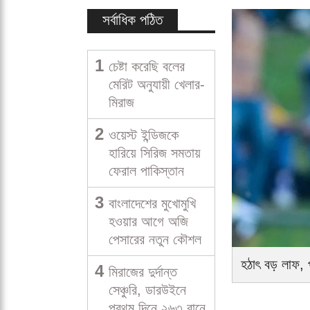
সর্বাধিক পঠিত
1
চেষ্টা করেছি বলের
মেরিট অনুযায়ী খেলার-
মিরাজ
2
ওয়েস্ট ইন্ডিজকে
হারিয়ে সিরিজ সমতায়
ফেরাল পাকিস্তান
3
বাংলাদেশের মুখোমুখি
হওয়ার আগে অজি
পেসারের নতুন কৌশল
হঠাৎ বড় লাফ, 
4
মিরাজের দুর্দান্ত
সেঞ্চুরি, ডারউইনে
প্রথম দিনে ২৬৩ রানে