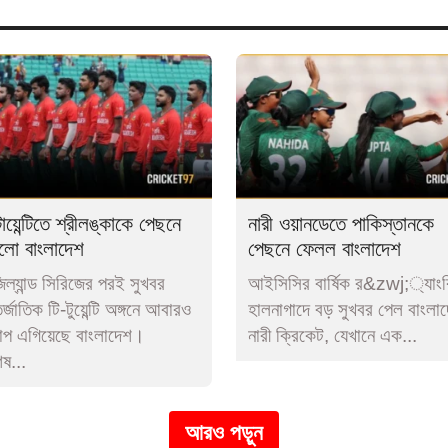
য়ার করুন -
র ঝলক, বাংলাদেশের অগ্রগতি
 ঝলক, বাংলাদেশের অগ্রগতি
জে ক্রিকেট৯৭ এর খবর পড়তে
ফলো
করুন
যান্ডের বিপক্ষে দুর্দান্ত জয়ে তিন ম্যাচের ওয়ানডে সিরিজে সমতা ফি
ারের ম্যাচে ছয় উইকেটের জয়ে টাইগারদের কয়েকজন ক্রিকেটার ব্য