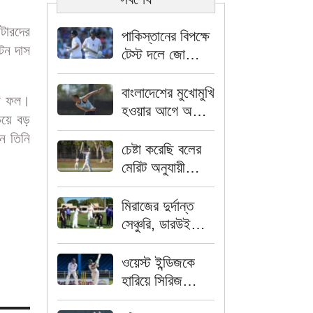
টারদের
পাকিস্তানের বিপক্ষে
টন দাস
টেস্ট দলে জো
রুটদের নতুন অধ্যায়
৩ নম্বরে জর্ডান কক্স
বাংলাদেশের মুখোমুখি
ির ফল।
হওয়ার আগে অজি
েয়ে বড়
পেসারের নতুন
ন তিনি
কৌশল
চেষ্টা করেছি বলের
মেরিট অনুযায়ী
খেলার- মিরাজ
মিরাজের দুর্দান্ত
সেঞ্চুরি, ডারউইনে
প্রথম দিনে ২৬৩
রানে গুটিয়ে গেল
ওয়েস্ট ইন্ডিজকে
বাংলাদেশ
হারিয়ে সিরিজ
সমতায় ফেরাল