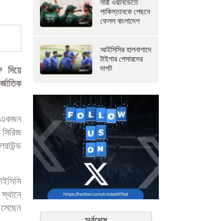
নারী ওয়ানডেতে
পাকিস্তানকে পেছনে
ফেলল বাংলাদেশ
আইসিসির হালনাগাদে
টাইগার পেসারদের
দাপট
ফ দিয়ে
র্জাতিক
র একজন
 সিরিজ
রাউন্ড
আইসিসি
স্থানে
এসেছেন
সর্বশেষ