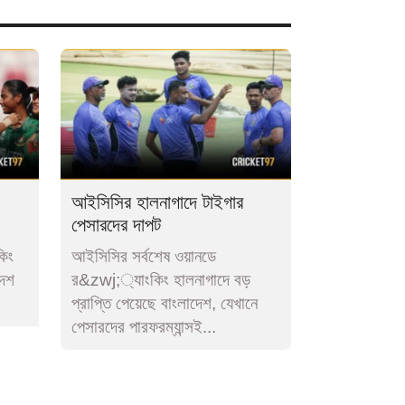
আরও পড়ুন
পাঁচ বছর পর সেরা ১০-এ জো রুট,
রিয়েছে
কোহলির আরও কাছে রোহিত
ক্তিগত