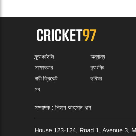
হওয়ার আগে অজি
পারফরম্যান্সেও 
পেসারের নতুন কৌশল
সফল রান তাড়ায় ব
4
মিরাজের দুর্দান্ত
সুবাদে ওয়ানডে ব
সেঞ্চুরি, ডারউইনে
তিনি। একই ম্যা
প্রথম দিনে ২৬৩ রানে
যৌথভাবে ২৬তম স্
গুটিয়ে গেল বাংলাদেশ
বোলিং বিভাগেও 
5
পাকিস্তানের বিপক্ষে
৫৮তম স্থানে উঠ
টেস্ট দলে জো রুটদের
অবস্থান করছেন।
নতুন অধ্যায় ৩ নম্বরে
অবদান রাখেন।
জর্ডান কক্স
এছাড়া বাঁহাতি প
ম্যাচেই দুইটি 
২০২৪ সালের পর 
বয়সী এই পেসার
সামগ্রিকভাবে এই