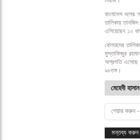
মিরাজ।
বাংলাদেশ দলের 
তালিকায় তানজিদ
এগিয়েছেন ১০ ধ
বোলারদের তালিক
মুস্তাফিজুর রহ
অগ্রগতি এসেছে 
৯৮তম।
মেহেদী হাসান
শেয়ার করুন -
মন্তব্য করুন