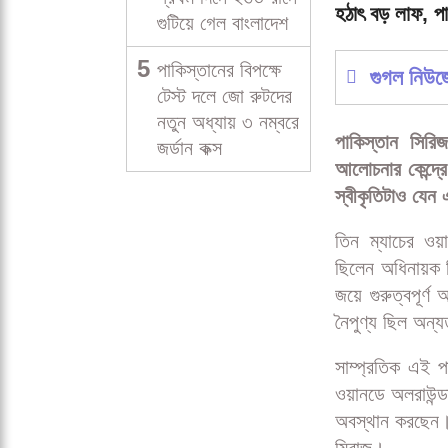
হঠাৎ বড় লাফ, প
গুটিয়ে গেল বাংলাদেশ
5
পাকিস্তানের বিপক্ষে
গুগল নিউ
টেস্ট দলে জো রুটদের
নতুন অধ্যায় ৩ নম্বরে
পাকিস্তান সিরি
জর্ডান কক্স
আলোচনার কেন্দ্র
স্বীকৃতিটাও যে
তিন ম্যাচের ওয়
ছিলেন অধিনায়ক ম
জয়ে গুরুত্বপূর্
নৈপুণ্য ছিল অন্য
সাম্প্রতিক এই প
ওয়ানডে অলরাউন্ড
অবস্থান করছেন।