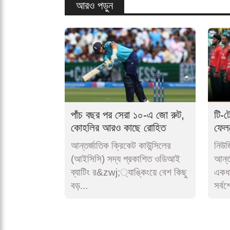
৯৭ প্রতিবেদক:
প্রকাশ: 3 মাস আগে
শে
আপডেট: 1 সেকেন্ড আগে
সর্বাধিক পঠিত
রিশাদ-নাহিদদে
1
চেষ্টা করেছি বলের
মেরিট অনুযায়ী খেলার-
রিশাদ-নাহিদদের
মিরাজ
2
ওয়েস্ট ইন্ডিজকে
গুগল নিউ
হারিয়ে সিরিজ সমতায়
ফেরাল পাকিস্তান
মিরপুরে নিউজিল্
3
বাংলাদেশের মুখোমুখি
বাংলাদেশ। সোমব