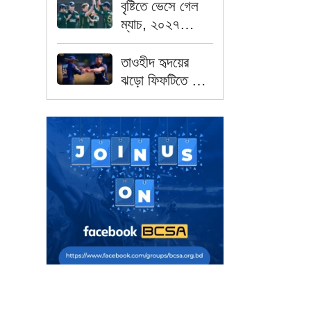
পাকিস্তান
বৃষ্টিতে ভেসে গেল
ম্যাচ, ২০২৭
বিশ্বকাপে সরাসরি
খেলার আশা শেষ
তাওহীদ হৃদয়ের
আয়ারল্যান্ডের
ঝড়ো ফিফটিতে জয়
পেল জাফনা কিংস