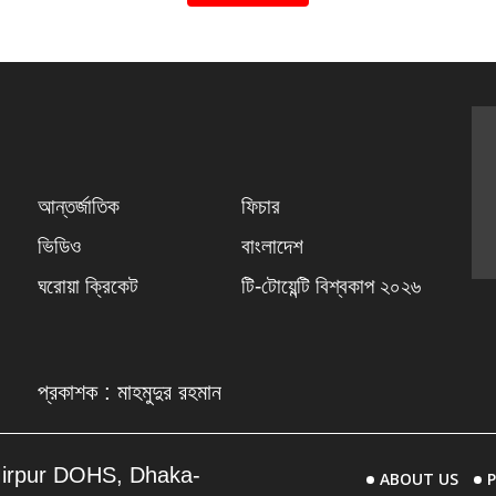
দারুণ উন্নতি করেছেন, যার প্রতিফলন পড়েছে আইসিসি র‍্যাংকিংয়ে।
াংলাদেশের হয়ে সর্বোচ্চ ৭৬ রান করেন ওপেনার তানজিদ হাসান। এই ই
্যাটারদের র‍্যাংকিংয়ে এক লাফে ১৪ ধাপ এগিয়ে এখন ৪০ নম্বরে উঠে 
চে অপরাজিত ৩০ রান করা তাওহীদ হৃদয়ও উন্নতি করেছেন। পাঁচ ধাপ
থানে জায়গা করে নিয়েছেন এই মিডল অর্ডার ব্যাটার।
এসেছে ইতিবাচক পরিবর্তন। স্পিনার রিশাদ হোসেন ১০ ধাপ এগিয়ে য
েছেন। আর পেসার নাহিদ রানা বড় লাফ দিয়ে ৩২ ধাপ এগিয়ে এখন ৬৪ 
 মিরপুরের ম্যাচে এই দুজন মিলে ৬ উইকেট শিকার করে দলকে জয়ের 
েসার শরিফুল ইসলামও র‍্যাংকিংয়ে ফিরে এসেছেন। নিউজিল্যান্ডের বিপক
করে উইকেট নেওয়ার ফলে তিনি এখন বোলারদের তালিকায় ৩৯ নম্বরে র
এই প্রথম ওয়ানডে ফরম্যাটে খেলেই নিজের কার্যকারিতা দেখিয়েছেন 
।
 পারফরম্যান্স প্রমাণ করছে, দলের তরুণ ও উদীয়মান ক্রিকেটাররা ধীর