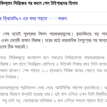
াকিস্তান সিরিজের পর বদলে গেল টাইগারদের হিসাব
জে ক্রিকেট৯৭ এর খবর পড়তে
ফলো
করুন
জ শেষ হতেই পুরস্কার মিলল পারফরম্যান্সের। র‍্যাংকিংয়ে বড় লা
ে এখন মেহেদী হাসান মিরাজ। ঘরের মাঠে ধারাবাহিক নৈপুণ্যের পর আন্ত
ন এলো ঠিক সময়েই।
ানডে সিরিজজুড়ে বাংলাদেশ দলে সবচেয়ে নির্ভরযোগ্য পারফরমারদে
িরাজ। বল হাতে নিয়ন্ত্রিত বোলিংয়ে ৫ উইকেট শিকার করে তিনি দলের
ণ অবদান রাখেন। শেষ পর্যন্ত ২-১ ব্যবধানে সিরিজ জয়ের পেছনে তার অল
তম নির্ধারক।
ারফরম্যান্সের প্রতিফলন দেখা গেছে আইসিসির সর্বশেষ র‍্যাংকিংয়ে। 
ারদের বিভাগে উন্নতি হয়েছে তার। দুই ধাপ এগিয়ে এখন তিনি দ্বিতীয় 
 শুধু তাই নয়, বোলারদের তালিকায় ৯ ধাপ এগিয়ে সপ্তম স্থানে উঠে 