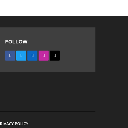
টি-টোয়েন্টিতে
নিংসের
শ্রীলঙ্কাকে পেছনে
ফেললো বাংলাদেশ
এসেছেন
 এগিয়ে
নারী ওয়ানডেতে
পাকিস্তানকে পেছনে
ফেলল বাংলাদেশ
ৌথভাবে
নম্বরে
আইসিসির হালনাগাদে
পথে বড়
টাইগার পেসারদের
দাপট
্ষে দুই
য়েছেন।
২৪ বছর
সর্বশেষ
ে ধীরে