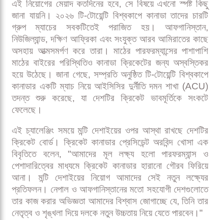
কানাডা ক্রিকেট দলের প্রধান কোচ হিসেবে দায়িত্ব গ্রহণ করেছেন
মন্টি দেশাই। নেপাল ও আফগানিস্তানের মতো উদীয়মান ক্রিকেট
দলকে সাফল্যের পথ দেখানো অভিজ্ঞ এই কোচের কাঁধে এখন
কানাডা ক্রিকেটের হাল ফেরানোর গুরুদায়িত্ব। এমন এক টালমাটাল
সময়ে তিনি দায়িত্ব নিলেন, যখন কানাডা ক্রিকেট বড় ধরনের
সংকটের মধ্য দিয়ে যাচ্ছে।
এই নিয়োগের মেয়াদ কতদিনের হবে, সে বিষয়ে এখনো স্পষ্ট কিছু
জানা যায়নি। ২০২৬ টি-টোয়েন্টি বিশ্বকাপে কানাডা তাদের চারটি
গ্রুপ ম্যাচের সবকটিতেই পরাজিত হয়। আফগানিস্তান,
নিউজিল্যান্ড, দক্ষিণ আফ্রিকা এবং সংযুক্ত আরব আমিরাতের কাছে
অসহায় আত্মসমর্পণ করে তারা। মাঠের পারফরম্যান্সের পাশাপাশি
মাঠের বাইরের পরিস্থিতিও কানাডা ক্রিকেটের জন্য অস্বস্তিকর
হয়ে উঠেছে। জানা গেছে, সম্প্রতি অনুষ্ঠিত টি-টোয়েন্টি বিশ্বকাপে
কানাডার একটি ম্যাচ নিয়ে আইসিসির দুর্নীতি দমন শাখা (ACU)
তদন্ত শুরু করেছে, যা দেশটির ক্রিকেট ভাবমূর্তিকে সংকটে
ফেলেছে।