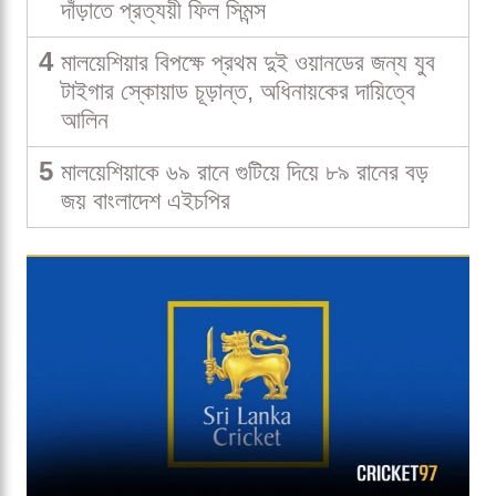
দাঁড়াতে প্রত্যয়ী ফিল সিমন্স
4
মালয়েশিয়ার বিপক্ষে প্রথম দুই ওয়ানডের জন্য যুব
টাইগার স্কোয়াড চূড়ান্ত, অধিনায়কের দায়িত্বে
আলিন
5
মালয়েশিয়াকে ৬৯ রানে গুটিয়ে দিয়ে ৮৯ রানের বড়
জয় বাংলাদেশ এইচপির