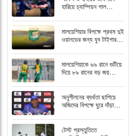
হারিয়ে চ্যাম্পিয়ন গাল
গ্যাল্যান্টস
মালয়েশিয়ার বিপক্ষে প্রথম দুই
ওয়ানডের জন্য যুব টাইগার
স্কোয়াড চূড়ান্ত,
অধিনায়কের দায়িত্বে আলিন
মালয়েশিয়াকে ৬৯ রানে গুটিয়ে
দিয়ে ৮৯ রানের বড় জয়
বাংলাদেশ এইচপির
অনুশীলনের ব্যর্থতা ছাপিয়ে
অজিদের বিপক্ষে ঘুরে দাঁড়াতে
প্রত্যয়ী ফিল সিমন্স
টেস্ট প্রস্তুতিতে