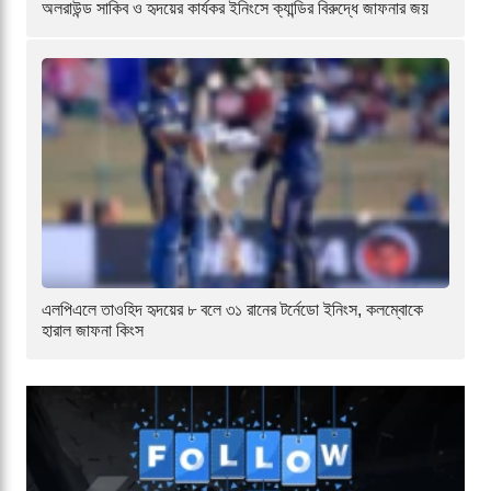
অলরাউন্ড সাকিব ও হৃদয়ের কার্যকর ইনিংসে ক্যান্ডির বিরুদ্ধে জাফনার জয়
এলপিএলে তাওহিদ হৃদয়ের ৮ বলে ৩১ রানের টর্নেডো ইনিংস, কলম্বোকে
হারাল জাফনা কিংস