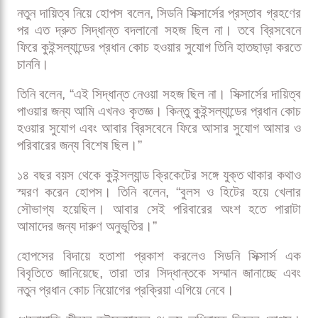
হোপসকে দায়িত্ব দেয় কুইন্সল্যান্ড ক্রিকেট। মাত্র দুই মাস আগে
সিডনি সিক্সার্সের প্রধান কোচ হিসেবে নিয়োগ পেয়েছিলেন তিনি।
৪৭ বছর বয়সী হোপস অস্ট্রেলিয়ার হয়ে ৮৪টি ওয়ানডে ও ১২টি টি-
টোয়েন্টি খেলেছেন। প্রথম শ্রেণির ক্রিকেটে করেছেন পাঁচ হাজারের
বেশি রান, নিয়েছেন প্রায় ৩০০ উইকেট। কুইন্সল্যান্ডের দায়িত্বে
তিনি স্থলাভিষিক্ত হচ্ছেন জোহান বোথার, যিনি চলতি মাসের শুরুতে
পদত্যাগ করেন।
নতুন দায়িত্ব নিয়ে হোপস বলেন, সিডনি সিক্সার্সের প্রস্তাব গ্রহণের
পর এত দ্রুত সিদ্ধান্ত বদলানো সহজ ছিল না। তবে ব্রিসবেনে
ফিরে কুইন্সল্যান্ডের প্রধান কোচ হওয়ার সুযোগ তিনি হাতছাড়া করতে
চাননি।
তিনি বলেন, “এই সিদ্ধান্ত নেওয়া সহজ ছিল না। সিক্সার্সের দায়িত্ব
পাওয়ার জন্য আমি এখনও কৃতজ্ঞ। কিন্তু কুইন্সল্যান্ডের প্রধান কোচ
হওয়ার সুযোগ এবং আবার ব্রিসবেনে ফিরে আসার সুযোগ আমার ও
পরিবারের জন্য বিশেষ ছিল।”
১৪ বছর বয়স থেকে কুইন্সল্যান্ড ক্রিকেটের সঙ্গে যুক্ত থাকার কথাও