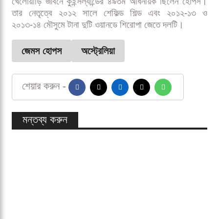
স্মরণ করেন হোপস। তিনি বলেন, “বুলস ও হিটের হয়ে খেলার
সৌভাগ্য হয়েছিল। আবার সেই পরিবারের অংশ হতে পারাটা
আমাদের জন্য দারুণ অনুভূতির।”
হোপসের বিদায়ে হতাশা প্রকাশ করলেও সিডনি সিক্সার্স এক
বিবৃতিতে জানিয়েছে, তারা তার সিদ্ধান্তকে সম্মান জানাচ্ছে এবং
নতুন প্রধান কোচ নিয়োগের প্রক্রিয়া এগিয়ে নেবে।
খেলোয়াড়ি জীবনে কুইন্সল্যান্ডের ৪৯তম অধিনায়ক ছিলেন হোপস।
তার নেতৃত্বে ২০১২ সালে শেফিল্ড শিল্ড এবং ২০১২-১৩ ও
২০১৩-১৪ মৌসুমে টানা দুটি ওয়ানডে শিরোপা জেতে দলটি।
জেমস হোপস
অস্ট্রেলিয়া
শেয়ার করুন -
মন্তব্য করুন