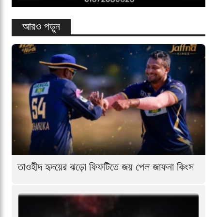
আরও পড়ুন
তাওহীদ হৃদয়ের ঝড়ো ফিফটিতে জয় পেল জাফনা কিংস