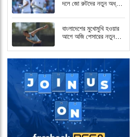
দলে জো রুটদের নতুন অধ্যায়
৩ নম্বরে জর্ডান কক্স
বাংলাদেশের মুখোমুখি হওয়ার
আগে অজি পেসারের নতুন
কৌশল