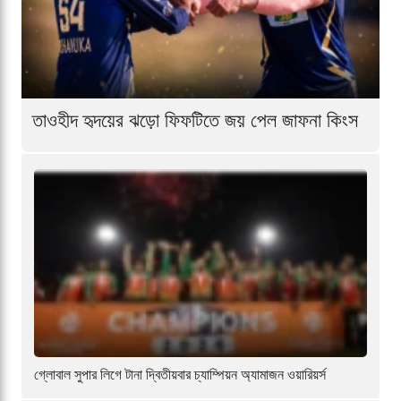
তাওহীদ হৃদয়ের ঝড়ো ফিফটিতে জয় পেল জাফনা কিংস
গ্লোবাল সুপার লিগে টানা দ্বিতীয়বার চ্যাম্পিয়ন অ্যামাজন ওয়ারিয়র্স