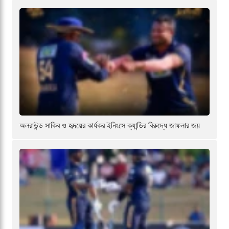
অলরাউন্ড সাকিব ও হৃদয়ের কার্যকর ইনিংসে ক্যান্ডির বিরুদ্ধে জাফনার জয়