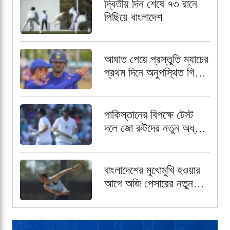
দ্বিতীয় দিন শেষে ৭৩ রানে
পিছিয়ে বাংলাদেশ
আঘাত পেয়ে প্রস্তুতি ম্যাচের
প্রথম দিনে অনুপস্থিত গিল,
নেতৃত্বের দায়িত্বে রাহুল
পাকিস্তানের বিপক্ষে টেস্ট
দলে জো রুটদের নতুন অধ্যায়
৩ নম্বরে জর্ডান কক্স
বাংলাদেশের মুখোমুখি হওয়ার
আগে অজি পেসারের নতুন
কৌশল