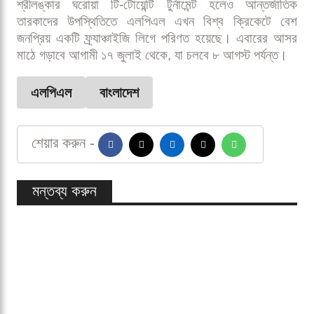
আমিরাত ও আয়ারল্যান্ড থেকে এসেছে সবচেয়ে বেশি নিবন্ধন। সব
মিলিয়ে ২১টি ক্রিকেট খেলুড়ে দেশের ক্রিকেটাররা এবারের
ড্রাফটের জন্য নিবন্ধন করেছেন।
তবে নিবন্ধিত সব খেলোয়াড় শেষ পর্যন্ত ড্রাফটে থাকছেন না।
যাচাই-বাছাই শেষে মোট ৩১০ জন ক্রিকেটারকে চূড়ান্ত তালিকায়
রাখা হবে, যারা অংশ নেবেন এলপিএল ২০২৬ প্লেয়ার ড্রাফটে।
আগামী ১ জুন অনুষ্ঠিত হবে এই ড্রাফট।
শ্রীলঙ্কার ঘরোয়া টি-টোয়েন্টি টুর্নামেন্ট হলেও আন্তর্জাতিক
তারকাদের উপস্থিতিতে এলপিএল এখন বিশ্ব ক্রিকেটে বেশ
জনপ্রিয় একটি ফ্র্যাঞ্চাইজি লিগে পরিণত হয়েছে। এবারের আসর
মাঠে গড়াবে আগামী ১৭ জুলাই থেকে, যা চলবে ৮ আগস্ট পর্যন্ত।
এলপিএল
বাংলাদেশ
শেয়ার করুন -