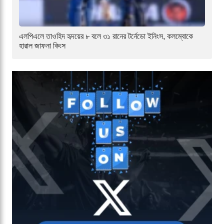
এলপিএলে তাওহিদ হৃদয়ের ৮ বলে ৩১ রানের টর্নেডো ইনিংস, কলম্বোকে
হারাল জাফনা কিংস