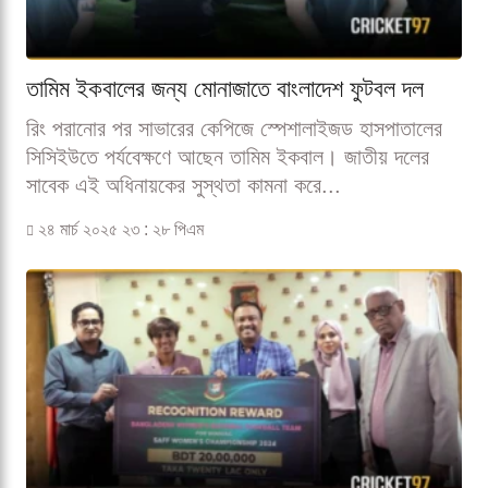
তামিম ইকবালের জন্য মোনাজাতে বাংলাদেশ ফুটবল দল
রিং পরানোর পর সাভারের কেপিজে স্পেশালাইজড হাসপাতালের
সিসিইউতে পর্যবেক্ষণে আছেন তামিম ইকবাল। জাতীয় দলের
সাবেক এই অধিনায়কের সুস্থতা কামনা করে...
২৪ মার্চ ২০২৫ ২৩ : ২৮ পিএম