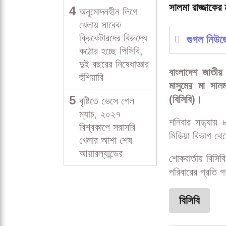
সালমা রাজ্জাকের 
4
অনুমোদনহীন লিগে
খেলায় সাবেক
ক্রিকেটারদের বিরুদ্ধে
গুগল নিউ
কঠোর হচ্ছে পিসিবি,
দুই বছরের নিষেধাজ্ঞার
বাংলাদেশ জাতীয় 
হুঁশিয়ারি
মাসুমের মা সাল
5
(বিসিবি)।
বৃষ্টিতে ভেসে গেল
ম্যাচ, ২০২৭
শনিবার সন্ধ্যায়
বিশ্বকাপে সরাসরি
মিডিয়া বিভাগ থে
খেলার আশা শেষ
আয়ারল্যান্ডের
শোকবার্তায় বিসি
পরিবারের প্রতি 
বিসিবি