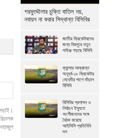
শরফুদ্দৌলার চুক্তি বাতিল নয়,
নবায়ন না করার সিদ্ধান্ত বিসিবির
জাতীয় ক্রিকেটারদের
জন্য মিরপুরে নতুন
লাউঞ্জ গড়ছে বিসিবি
ক্যান্সার আক্রান্ত
অনূর্ধ্ব-১৮ ক্রিকেটার
মেহেদীর পাশে দাঁড়াল
বিসিবি
বিসিবির প্রশাসন ও
নির্বাচন ইস্যুতে
 লড়াই।
অংশীজনদের সঙ্গে
পরিচালক
বৈঠক করেছে
আইসিসি প্রতিনিধি
নহাজুল
দল