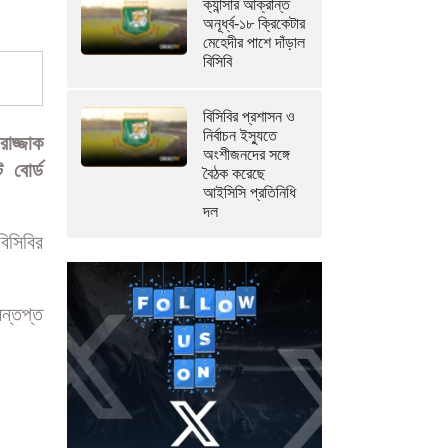
ক্যান্সার আক্রান্ত
অনূর্ধ্ব-১৮ ক্রিকেটার
মেহেদীর পাশে দাঁড়াল
বিসিবি
বিসিবির প্রশাসন ও
নির্বাচন ইস্যুতে
াজ্জাক
অংশীজনদের সঙ্গে
 বোর্ড
বৈঠক করেছে
আইসিসি প্রতিনিধি
দল
িসিবির
সন্তপ্ত