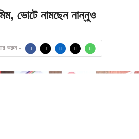
ামিম, ভোটে নামছেন নান্নুও
য়ার করুন -