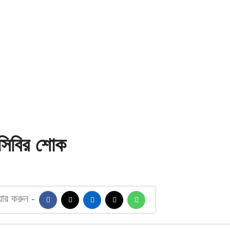
বিসিবির শোক
য়ার করুন -