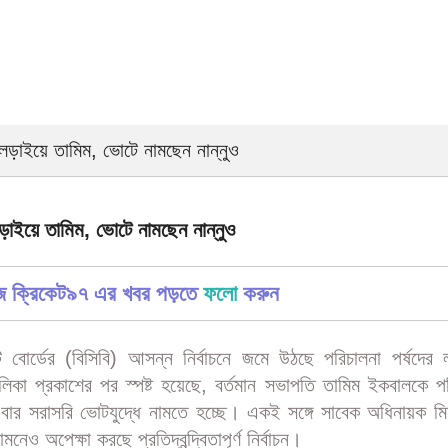
নে লড়াইয়ে তামিম, ভোটে নামছেন নান্নুও
 লড়াইয়ে তামিম, ভোটে নামছেন নান্নুও
জে ক্রিকেট৯৭ এর খবর পড়তে
ফলো
করুন
ট বোর্ডের (বিসিবি) আসন্ন নির্বাচনে জমে উঠছে পরিচালনা পর্ষদের
 তালিকা প্রকাশের পর স্পষ্ট হয়েছে, বর্তমান সভাপতি তামিম ইকবালকে 
বার সরাসরি ভোটযুদ্ধে নামতে হচ্ছে। একই সঙ্গে সাবেক অধিনায়ক মি
মনেও অপেক্ষা করছে প্রতিদ্বন্দ্বিতাপূর্ণ নির্বাচন।