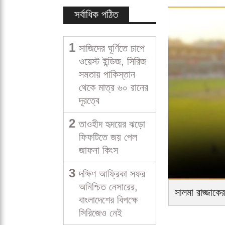
সর্বাধিক পঠিত
1
সাজিদের ঘূর্ণিতে চাপে
ওয়েস্ট ইন্ডিজ, সিরিজ
সমতায় পাকিস্তান
থেকে মাত্র ৬০ রানের
দূরত্বে
2
তাওহীদ হৃদয়ের ঝড়ো
ফিফটিতে জয় পেল
জাফনা কিংস
3
দক্ষিণ আফ্রিকা সফর
অনিশ্চিত নেসারের,
সালমা রাজ্জাকে
বাংলাদেশের বিপক্ষে
সিরিজেও নেই