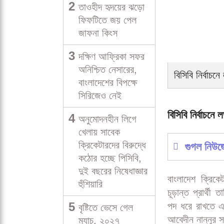
2
তাওহীদ হৃদয়ের ঝড়ো
ফিফটিতে জয় পেল
জাফনা কিংস
3
দক্ষিণ আফ্রিকা সফর
অনিশ্চিত নেসারের,
বিসিবি নির্বাচ
বাংলাদেশের বিপক্ষে
সিরিজেও নেই
বিসিবি নির্বাচনে
4
অনুমোদনহীন লিগে
খেলায় সাবেক
ক্রিকেটারদের বিরুদ্ধে
গুগল নিউ
কঠোর হচ্ছে পিসিবি,
দুই বছরের নিষেধাজ্ঞার
বাংলাদেশ ক্রিকে
হুঁশিয়ারি
চূড়ান্ত প্রার্থী
5
পদ ধরে রাখতে এ
বৃষ্টিতে ভেসে গেল
আবেদীন নান্নুর সা
ম্যাচ, ২০২৭