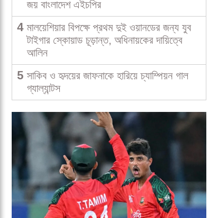
জয় বাংলাদেশ এইচপির
4
মালয়েশিয়ার বিপক্ষে প্রথম দুই ওয়ানডের জন্য যুব
টাইগার স্কোয়াড চূড়ান্ত, অধিনায়কের দায়িত্বে
আলিন
5
সাকিব ও হৃদয়ের জাফনাকে হারিয়ে চ্যাম্পিয়ন গাল
গ্যাল্যান্টস