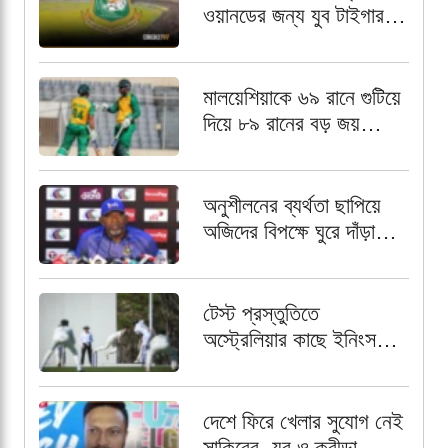
ওয়ানডের জন্য যুব টাইগার
স্কোয়াড চূড়ান্ত,
অধিনায়কের দায়িত্বে আলিন
মালয়েশিয়াকে ৬৯ রানে গুটিয়ে
দিয়ে ৮৯ রানের বড় জয়
বাংলাদেশ এইচপির
অনুশীলনের ব্যর্থতা ছাপিয়ে
অজিদের বিপক্ষে ঘুরে দাঁড়াতে
প্রত্যয়ী ফিল সিমন্স
টেস্ট প্রস্তুতিতে
অস্ট্রেলিয়ার কাছে ইনিংস
ব্যবধানে বিধ্বস্ত বাংলাদেশ
দেশে ফিরে খেলার সুযোগ নেই
সাকিবের- যুব ও ক্রীড়া