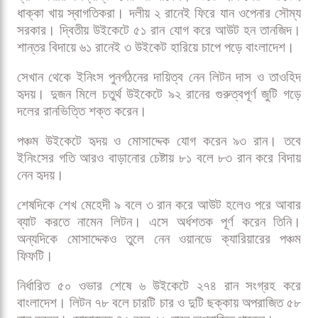
শুরুটা ছিল হতাশাজনক, তবে মাঝের সারির ব্যাটারদের দৃঢ়তায় ম্যাচে
দারুণভাবে ঘুরে দাঁড়িয়েছে বাংলাদেশ। তাওহিদ হৃদয়, লিটন দাস ও
মোসাদ্দেক হোসেন সৈকতের দায়িত্বশীল ইনিংসে ভর করে
অস্ট্রেলিয়ার বিপক্ষে তৃতীয় ও শেষ ওয়ানডেতে ২৭৪ রানের
প্রতিদ্বন্দ্বিতাপূর্ণ সংগ্রহ দাঁড় করিয়েছে স্বাগতিকরা। সিরিজে
হোয়াইটওয়াশ এড়াতে এখন অস্ট্রেলিয়াকে করতে হবে ২৭৫ রান।
রোববার মিরপুর শেরে বাংলা জাতীয় ক্রিকেট স্টেডিয়ামে টস জিতে
ব্যাট করার সিদ্ধান্ত নেয় বাংলাদেশ। তবে ইনিংসের শুরুতেই
ধাক্কা খায় স্বাগতিকরা। দলীয় ২ রানেই ফিরে যান ওপেনার সৌম্য
সরকার। দ্বিতীয় উইকেটে ৫১ রান যোগ করে আউট হন তানজিদ।
শান্তর বিদায়ে ৬১ রানেই ৩ উইকেট হারিয়ে চাপে পড়ে বাংলাদেশ।
সেখান থেকে ইনিংস পুনর্গঠনের দায়িত্ব নেন লিটন দাস ও তাওহিদ
হৃদয়। দুজন মিলে চতুর্থ উইকেটে ৯২ রানের গুরুত্বপূর্ণ জুটি গড়ে
দলের রানভিত্তি শক্ত করেন।
পঞ্চম উইকেটে হৃদয় ও মোসাদ্দেক যোগ করেন ৯৩ রান। তবে
ইনিংসের গতি আরও বাড়ানোর চেষ্টায় ৮১ বলে ৮৩ রান করে বিদায়
নেন হৃদয়।