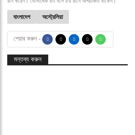
শেষদিকে শেখ মেহেদী ৯ বলে ৩ রান করে আউট হলেও পরে আবার
ব্যাট করতে নামেন লিটন। এসে অর্ধশতক পূর্ণ করেন তিনি।
অন্যদিকে মোসাদ্দেকও তুলে নেন ওয়ানডে ক্যারিয়ারের পঞ্চম
ফিফটি।
নির্ধারিত ৫০ ওভার শেষে ৬ উইকেটে ২৭৪ রান সংগ্রহ করে
বাংলাদেশ। লিটন ৭৮ বলে চারটি চার ও দুটি ছক্কায় অপরাজিত ৫৮
রান করেন। মোসাদ্দেক ৪৩ বলে ৫৬ রানে অপরাজিত থাকেন।
বাংলাদেশ
অস্ট্রেলিয়া
শেয়ার করুন -
মন্তব্য করুন