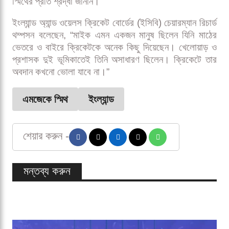
স্মিথের প্রতি শ্রদ্ধা জানান।
ইংল্যান্ড অ্যান্ড ওয়েলস ক্রিকেট বোর্ডের (ইসিবি) চেয়ারম্যান রিচার্ড
থম্পসন বলেছেন, “মাইক এমন একজন মানুষ ছিলেন যিনি মাঠের
ভেতরে ও বাইরে ক্রিকেটকে অনেক কিছু দিয়েছেন। খেলোয়াড় ও
প্রশাসক দুই ভূমিকাতেই তিনি অসাধারণ ছিলেন। ক্রিকেটে তার
অবদান কখনো ভোলা যাবে না।”
এমজেকে স্মিথ
ইংল্যান্ড
শেয়ার করুন -
মন্তব্য করুন