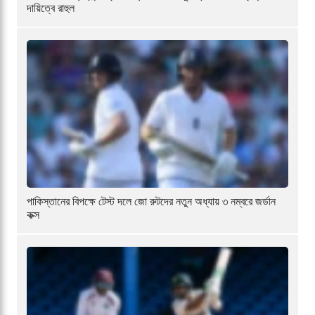
দায়িত্বে রাহুল
পাকিস্তানের বিপক্ষে টেস্ট দলে জো রুটদের নতুন অধ্যায় ৩ নম্বরে জর্ডান
কক্স