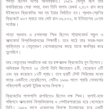
পর্যন্ত ছিলেন দলের অধিনায়কও। ১৯৫৯ মৌসুম ছিল তার
ক্যারিয়ারের সেরা সময়, যখন তিনি ক্লাব রেকর্ড ২,৪১৭ রান করে
উইজডেন ক্রিকেটার অব দ্য ইয়ার নির্বাচিত হন। প্রথম-শ্রেণির
ক্রিকেটে ৬৩৭ ম্যাচে তার মোট রান ৩৯,৮৩২, যা ইতিহাসের ১৮তম
সর্বোচ্চ।
শান্ত স্বভাব ও চশমাপরা স্মিথ ছিলেন স্ট্যামফোর্ড স্কুল ও
অক্সফোর্ড বিশ্ববিদ্যালয়ের শিক্ষার্থী। তবে মাঠে তার সহজ-সরল
ব্যক্তিত্ব ও নেতৃত্বগুণ খেলোয়াড়দের কাছে তাকে জনপ্রিয় করে
তুলেছিল।
তার নেতৃত্বের সময়টাকে ধরা হয় রক্ষণাত্মক ক্রিকেটের যুগ হিসেবে।
অধিনায়ক হিসেবে ২৫ টেস্টে তিনি জিতেছেন ৫টি, হেরেছেন ৩টি
এবং ড্র করেছেন ১৭টি ম্যাচ। তবে ছয়টি টেস্ট সিরিজের মধ্যে
মাত্র একটিতে হেরেছিলেন, সেটিও ১৯৬৬ সালে গ্যারি সোবার্সের
শক্তিশালী ওয়েস্ট ইন্ডিজ দলের বিপক্ষে।
ক্রিকেটের পাশাপাশি রাগবিতেও ছিলেন দক্ষ স্মিথ। ফ্লাই-হাফ
পজিশনে অক্সফোর্ড বিশ্ববিদ্যালয় ও লেস্টারশায়ারের হয়ে খেলেছেন
তিনি। ১৯৫৬ সালে ওয়েলসের বিপক্ষে ইংল্যান্ডের হয়ে একটি