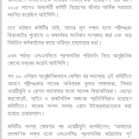
ও গঠনমূলক”। গত কয়েকদিন শ্রীলঙ্কা সফরে ছিলেন খাজা।
সফরকালে তিনি নতুন কমিটির সদস্যদের পাশাপাশি দেশটির
প্রেসিডেন্ট অনুরা কুমারা দিসানায়েকের সঙ্গেও বৈঠক করেন।
দিসানায়েক সরকারের সিদ্ধান্তেই আগের বোর্ডকে সরিয়ে নতুন
ট্রান্সফরমেশন কমিটি গঠন করা হয়। তবে অতীতে সরকারি
হস্তক্ষেপের অভিযোগে শ্রীলঙ্কা ক্রিকেটকে শাস্তি দিয়েছিল
আইসিসি। ২০২৩ সালে “অতিরিক্ত সরকারি হস্তক্ষেপের”
অভিযোগে এসএলসিকে সাময়িক নিষিদ্ধ করা হয়েছিল। এর আগে
২০১৫ সালেও অন্তর্বর্তী কমিটি নিয়োগের ঘটনায় আর্থিক সহায়তা
স্থগিত করেছিল আইসিসি।
তবে বর্তমান কমিটির দাবি, তাদের মূল লক্ষ্য হলো শ্রীলঙ্কা
ক্রিকেটের পুরোনো ও অকার্যকর সংবিধান সংস্কার করা এবং পরে
নির্বাচিত কর্মকর্তাদের কাছে দায়িত্ব হস্তান্তর করা।
এখন পর্যন্ত এসএলসিতে প্রশাসনিক পরিবর্তন নিয়ে আনুষ্ঠানিক
কোনো মন্তব্য করেনি আইসিসি।
গত ৩০ এপ্রিল আনুষ্ঠানিকভাবে ঘোষিত নয় সদস্যের এই কমিটিতে