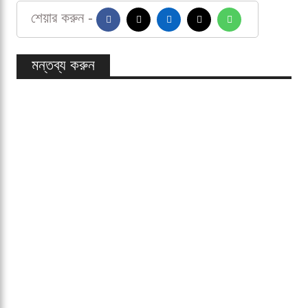
হেফাজত করুন, সুস্বাস্থ্য দান করুন এবং যারা আমাকে সাহায্য
করেছেন ও আমার জন্য দোয়া করেছেন, তাদের প্রত্যেককে তাঁর
অফুরন্ত রহমত ও বরকতে সিক্ত করুন।
অন্তরের গভীর থেকে কৃতজ্ঞতা"
নাঈম হাসান
শেয়ার করুন -
মন্তব্য করুন