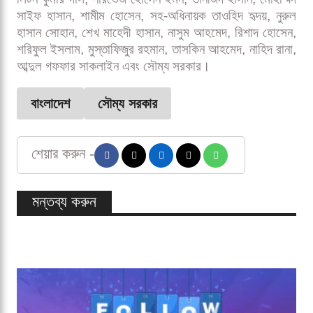
সাইফ হাসান, শামীম হোসেন, সহ-অধিনায়ক তাওহিদ হৃদয়, নুরুল
হাসান সোহান, শেখ মাহেদী হাসান, নাসুম আহমেদ, রিশাদ হোসেন,
শরিফুল ইসলাম, মুস্তাফিজুর রহমান, তাসকিন আহমেদ, নাহিদ রানা,
আব্দুল গফফার সাকলাইন এবং সৌম্য সরকার।
বাংলাদেশ
সৌম্য সরকার
শেয়ার করুন -
মন্তব্য করুন