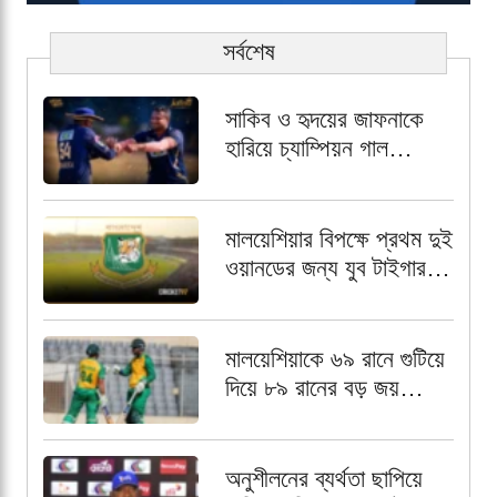
সর্বশেষ
সাকিব ও হৃদয়ের জাফনাকে
হারিয়ে চ্যাম্পিয়ন গাল
গ্যাল্যান্টস
মালয়েশিয়ার বিপক্ষে প্রথম দুই
ওয়ানডের জন্য যুব টাইগার
স্কোয়াড চূড়ান্ত,
অধিনায়কের দায়িত্বে আলিন
মালয়েশিয়াকে ৬৯ রানে গুটিয়ে
দিয়ে ৮৯ রানের বড় জয়
বাংলাদেশ এইচপির
অনুশীলনের ব্যর্থতা ছাপিয়ে