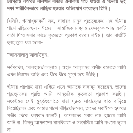
ফেসবুকে বার্তা দিয়ে কৃতজ্ঞতা জানালেন নাঈম
গুগল নিউজে ক্রিকেট৯৭ এর খবর পড়তে
ফলো
করুন
বাংলাদেশ জাতীয় ক্রিকেট দলের স্পিনার নাঈম হাসানকে মারধর ও
হেনস্তার অভিযোগে বিতর্কে জড়িয়েছে পুলিশ। শুক্রবার রাতে
চট্টগ্রাম নগরের লালখান বাজার এলাকায় ঘটে যাওয়া এ ঘটনায় দুই
দফা শারীরিকভাবে লাঞ্ছিত হওয়ার অভিযোগ করেছেন তিনি।
বিসিবি, গনমাধ্যমকর্মী সহ, সাধারণ মানুষ প্রত্যেকেই এই ঘটনায়
পাশে দাড়িয়েছেন নাঈমের। সামাজিক মাধ্যাম ফেসবুকে আজ একটি
বার্তা দিয়ে সবার কাছে কৃতজ্ঞতা প্রকাশ করেন নাঈম। তার বার্তাটি
হুবহু তুলে ধরা হলো-
"আসসালামু আলাইকুম,
সর্বপ্রথম, আলহামদুলিল্লাহ। মহান আল্লাহর অসীম রহমতে আমি