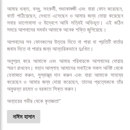
এখন নিরাপদ আছি এবং ধীরে ধীরে সুস্থ হয়ে উঠছি।
ঘটনার পরপরই যারা এগিয়ে এসে আমাকে সাহায্য করেছেন, তাদের
প্রত্যেকের প্রতি আমি আন্তরিক কৃতজ্ঞতা প্রকাশ করছি।
সংকটময় সেই মুহূর্তগুলোতে যারা দ্রুত সাহায্যের হাত বাড়িয়ে
দিয়েছিলেন এবং আমার পাশে দাঁড়িয়েছিলেন, তাদের সবাইকে হৃদয়ের
গভীর থেকে ধন্যবাদ জানাই। আপনাদের সবার নাম হয়তো আমি
জানি না, কিন্তু আপনাদের মানবিকতা ও সহমর্মিতা আমি কখনো ভুলব
না।
আমার ভক্ত, বন্ধু, সহকর্মী, শুভাকাঙ্ক্ষী এবং যারা ফোন করেছেন,
বার্তা পাঠিয়েছেন, দেখতে এসেছেন ও আমার জন্য দোয়া করেছেন
সবার ভালোবাসা ও উদ্বেগে আমি সত্যিই অভিভূত। এই কঠিন
সময়ে আপনাদের সমর্থন আমাকে অনেক শক্তি জুগিয়েছে।
আপনাদের সব ফোনকলের উত্তর দিতে না পারা বা প্রতিটি বার্তার
জবাব দিতে না পারার জন্য আন্তরিকভাবে দুঃখিত।
অনুগ্রহ করে আমাকে এবং আমার পরিবারকে আপনাদের দোয়ায়
স্মরণ রাখবেন। মহান আল্লাহ আমাদের সবাইকে সকল অনিষ্ট থেকে