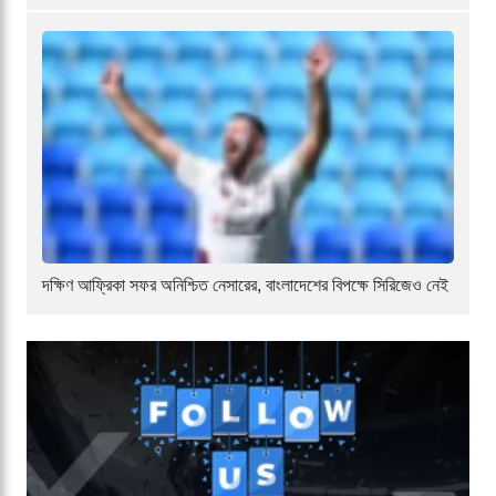
দক্ষিণ আফ্রিকা সফর অনিশ্চিত নেসারের, বাংলাদেশের বিপক্ষে সিরিজেও নেই