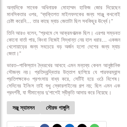
সাবেক এই পাক ব্যাটসম্যান বলেন, “তার ব্যাটিংয়ে ভিরাট কোহলির
কিছুটা প্রতিচ্ছবি দেখতে পাবেন, বোলার ভেদে কীভাবে রান করতে
হয়, আর তার পেশিশক্তিও আছে।”
তিনি আরও স্পষ্ট করে বলেন, “সাঞ্জু যেভাবে ব্যাটিং করছিল, আমি
ভাবছিলাম, ‘এই ছেলেটা তো চেইস মাস্টার।’ আমরা সাধারণত
ভিরাট কোহলির ক্ষেত্রেই এই কথা বলি। কিন্তু আজকে তো
কোহলি ছিলই না।”
অন্যদিকে সাবেক অধিনায়ক মোহাম্মদ হাফিজ জোর দিয়েছেন
মানসিকতার ওপর, “ব্যক্তিগত মাইলফলকের জন্য সাঞ্জু কখনোই
চেষ্টা করেনি… তার কাছে ম্যাচ জেতাটা ছিল সবকিছুর ঊর্ধ্বে।”
তিনি আরও বলেন, “প্রথমে সে আক্রমণাত্মক ছিল। এরপর সম্ভবত
কোনো বার্তা পায়, কিংবা নিজেই সিদ্ধান্ত নেয় হাল ধরার… একজন
খেলোয়াড়ের জন্য সবচেয়ে বড় অর্জন হলো দেশের জন্য ম্যাচ
জেতা।”
ভারত–পাকিস্তান দ্বৈরথের আবহে এমন মন্তব্য কেবল আনুষ্ঠানিক