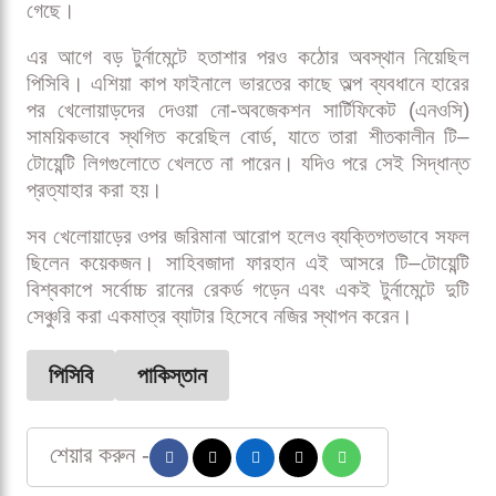
গেছে।
এর আগে বড় টুর্নামেন্টে হতাশার পরও কঠোর অবস্থান নিয়েছিল
পিসিবি। এশিয়া কাপ ফাইনালে ভারতের কাছে অল্প ব্যবধানে হারের
পর খেলোয়াড়দের দেওয়া নো-অবজেকশন সার্টিফিকেট (এনওসি)
সাময়িকভাবে স্থগিত করেছিল বোর্ড, যাতে তারা শীতকালীন টি–
টোয়েন্টি লিগগুলোতে খেলতে না পারেন। যদিও পরে সেই সিদ্ধান্ত
প্রত্যাহার করা হয়।
সব খেলোয়াড়ের ওপর জরিমানা আরোপ হলেও ব্যক্তিগতভাবে সফল
ছিলেন কয়েকজন। সাহিবজাদা ফারহান এই আসরে টি–টোয়েন্টি
বিশ্বকাপে সর্বোচ্চ রানের রেকর্ড গড়েন এবং একই টুর্নামেন্টে দুটি
সেঞ্চুরি করা একমাত্র ব্যাটার হিসেবে নজির স্থাপন করেন।
পিসিবি
পাকিস্তান
শেয়ার করুন -