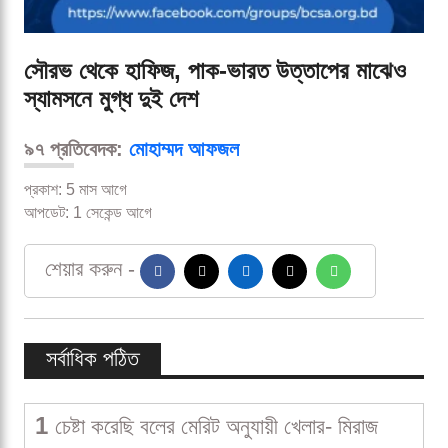
সৌরভ থেকে হাফিজ, পাক-ভারত উত্তাপের মাঝেও
স্যামসনে মুগ্ধ দুই দেশ
৯৭ প্রতিবেদক:
মোহাম্মদ আফজল
প্রকাশ: 5 মাস আগে
আপডেট: 1 সেকেন্ড আগে
শেয়ার করুন -
সর্বাধিক পঠিত
1
চেষ্টা করেছি বলের মেরিট অনুযায়ী খেলার- মিরাজ