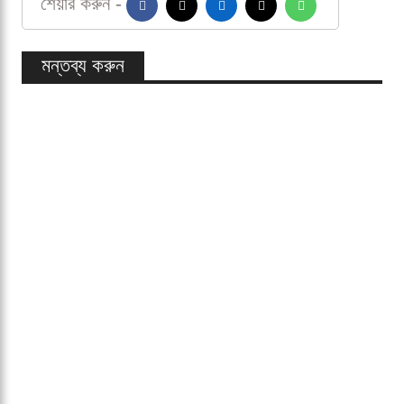
সৌজন্য নয়। প্রতিদ্বন্দ্বিতার উত্তাপ ছাপিয়ে যে পারফরম্যান্স
প্রতিপক্ষকেও প্রশংসায় বাধ্য করে, সেটিই হয়ে ওঠে বিশেষ।
সেদিনের ইনিংস তাই শুধু স্কোরলাইনের গল্প নয়; ছিল এমন এক
প্রদর্শনী, যা সীমান্তের দু’পাশেই স্বীকৃতি আদায় করে নিয়েছে।
সঞ্জু স্যামসন
সৌরভ গাঙ্গুলি
শেয়ার করুন -
মন্তব্য করুন