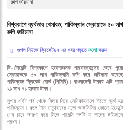
রুপি জরিমানা
বিশ্বকাপে ব্যর্থতার খেসারত, পাকিস্তান স্কোয়াডে ৫০ লাখ
রুপি জরিমানা
গুগল নিউজে ক্রিকেট৯৭ এর খবর পড়তে
ফলো
করুন
টি–টোয়েন্টি বিশ্বকাপে হতাশাজনক পারফরম্যান্সের জেরে পুরো
স্কোয়াডকে ৫০ লাখ পাকিস্তানি রুপি করে জরিমানা করেছে
পাকিস্তান ক্রিকেট বোর্ড (পিসিবি)। বাংলাদেশী টাকায় এটি প্রায়
২১ লাখ ৭১ হাজার টাকা।
সুপার এইট পর্ব থেকে বিদায় নিয়ে সেমিফাইনালে উঠতে ব্যর্থ হয়
পাকিস্তান। ফলে টানা চতুর্থবারের মতো আইসিসির কোনো ইভেন্টে
শেষ চারে জায়গা করে নিতে পারেনি দলটি যা তাদের ইতিহাসে
প্রথম।