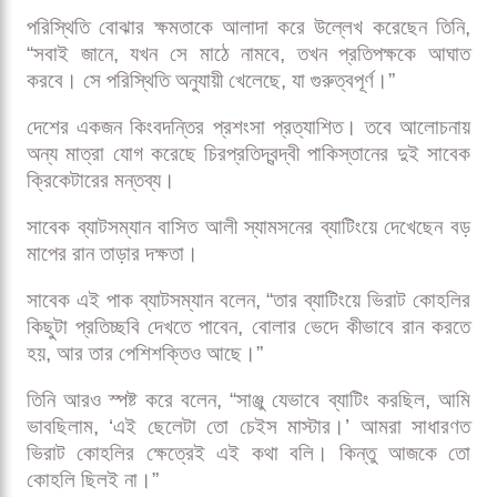
অকপট প্রশংসা সহজে শোনা যায় না। কলকাতার চাপের ম্যাচে ৫০
বলে অপরাজিত ৯৭ রানের ইনিংসে ভারতকে জয়ের বন্দরে পৌঁছে দেন
সঞ্জু স্যামসন। রান তাড়ার ভেতরে আগ্রাসন ও সংযম, দুটোর সঠিক
মিশ্রণে গড়া ইনিংসটি আলোচনার কেন্দ্রবিন্দু হয়ে ওঠে।
ভারতের সাবেক অধিনায়ক সৌরভ গাঙ্গুলি স্বাভাবিকভাবেই মুগ্ধ।
তিনি বলেন, “অসাধারণ। খুব ভালো খেলোয়াড় সে। সাদা বলে
ভারতের হয়ে নিয়মিত খেলা উচিত ওর।”
পরিস্থিতি বোঝার ক্ষমতাকে আলাদা করে উল্লেখ করেছেন তিনি,
“সবাই জানে, যখন সে মাঠে নামবে, তখন প্রতিপক্ষকে আঘাত
করবে। সে পরিস্থিতি অনুযায়ী খেলেছে, যা গুরুত্বপূর্ণ।”
দেশের একজন কিংবদন্তির প্রশংসা প্রত্যাশিত। তবে আলোচনায়
অন্য মাত্রা যোগ করেছে চিরপ্রতিদ্বন্দ্বী পাকিস্তানের দুই সাবেক
ক্রিকেটারের মন্তব্য।
সাবেক ব্যাটসম্যান বাসিত আলী স্যামসনের ব্যাটিংয়ে দেখেছেন বড়
মাপের রান তাড়ার দক্ষতা।