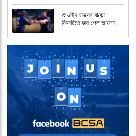
আয়ারল্যান্ডের
তাওহীদ হৃদয়ের ঝড়ো
ফিফটিতে জয় পেল জাফনা
কিংস